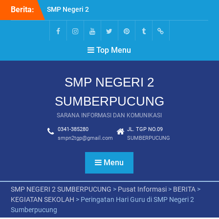
Skip
Berita:
SMP Negeri 2
to
Sumberpucung (SMP TGP)
content
Buka Pendaftaran SPMB
Tahun Pelajaran
FACEBOOK
INSTAGRAM
YOUTUBE
TWITTER
PINTEREST
TUMBLR
Wikipedia
Top Menu
2025/2026
LINK SOAL – KELAS 9 –
PENILAIAN AKHIR
SMP NEGERI 2
SEMESTER – SMP NEGERI
2 SUMBERPUCUNG – 2022
SUMBERPUCUNG
LINK SOAL – KELAS 8 –
PENILAIAN AKHIR
SARANA INFORMASI DAN KOMUNIKASI
SEMESTER – SMP NEGERI
0341-385280
JL. TGP NO.09
2 SUMBERPUCUNG – 2022
smpn2tgp@gmail.com
SUMBERPUCUNG
LINK SOAL – KELAS 7 –
PENILAIAN AKHIR
Menu
SEMESTER – SMP NEGERI
2 SUMBERPUCUNG – 2022
🌸🌸 Tryout Akbar – SMP
SMP NEGERI 2 SUMBERPUCUNG
>
Pusat Informasi
>
BERITA
>
Negeri 2 Sumberpucung🌸
KEGIATAN SEKOLAH
>
Peringatan Hari Guru di SMP Negeri 2
🌸
Sumberpucung