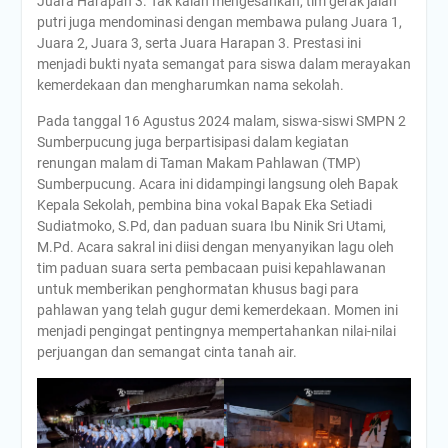
Juara Harapan 3. Tak kalah mengesankan, tim gerak jalan
putri juga mendominasi dengan membawa pulang Juara 1,
Juara 2, Juara 3, serta Juara Harapan 3. Prestasi ini
menjadi bukti nyata semangat para siswa dalam merayakan
kemerdekaan dan mengharumkan nama sekolah.
Pada tanggal 16 Agustus 2024 malam, siswa-siswi SMPN 2
Sumberpucung juga berpartisipasi dalam kegiatan
renungan malam di Taman Makam Pahlawan (TMP)
Sumberpucung. Acara ini didampingi langsung oleh Bapak
Kepala Sekolah, pembina bina vokal Bapak Eka Setiadi
Sudiatmoko, S.Pd, dan paduan suara Ibu Ninik Sri Utami,
M.Pd. Acara sakral ini diisi dengan menyanyikan lagu oleh
tim paduan suara serta pembacaan puisi kepahlawanan
untuk memberikan penghormatan khusus bagi para
pahlawan yang telah gugur demi kemerdekaan. Momen ini
menjadi pengingat pentingnya mempertahankan nilai-nilai
perjuangan dan semangat cinta tanah air.