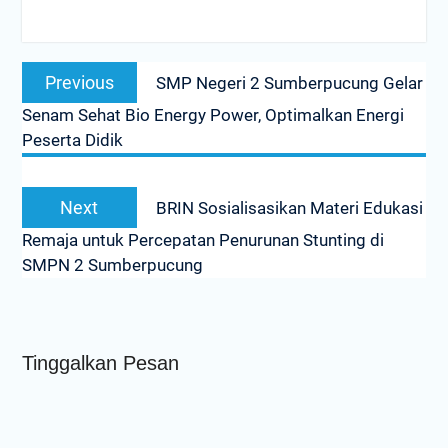
Post
Previous
Previous
SMP Negeri 2 Sumberpucung Gelar
navigation
post:
Senam Sehat Bio Energy Power, Optimalkan Energi
Peserta Didik
Next
Next
BRIN Sosialisasikan Materi Edukasi
post:
Remaja untuk Percepatan Penurunan Stunting di
SMPN 2 Sumberpucung
Tinggalkan Pesan