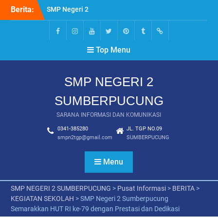
Skip
Berita:
SMP Negeri 2
to
Sumberpucung (SMP TGP)
content
Buka Pendaftaran SPMB
Tahun Pelajaran
FACEBOOK
INSTAGRAM
YOUTUBE
TWITTER
PINTEREST
TUMBLR
Wikipedia
Top Menu
2025/2026
LINK SOAL – KELAS 9 –
PENILAIAN AKHIR
SMP NEGERI 2
SEMESTER – SMP NEGERI
2 SUMBERPUCUNG – 2022
SUMBERPUCUNG
LINK SOAL – KELAS 8 –
PENILAIAN AKHIR
SARANA INFORMASI DAN KOMUNIKASI
SEMESTER – SMP NEGERI
0341-385280
JL. TGP NO.09
2 SUMBERPUCUNG – 2022
smpn2tgp@gmail.com
SUMBERPUCUNG
LINK SOAL – KELAS 7 –
PENILAIAN AKHIR
Menu
SEMESTER – SMP NEGERI
2 SUMBERPUCUNG – 2022
🌸🌸 Tryout Akbar – SMP
SMP NEGERI 2 SUMBERPUCUNG
>
Pusat Informasi
>
BERITA
>
Negeri 2 Sumberpucung🌸
KEGIATAN SEKOLAH
>
SMP Negeri 2 Sumberpucung
🌸
Semarakkan HUT RI ke-79 dengan Prestasi dan Dedikasi